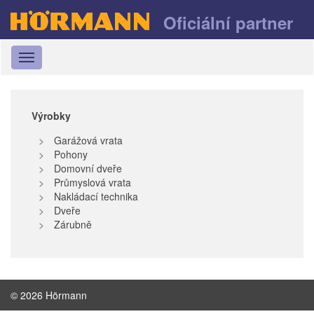
Oficiální partner
Toggle
navigation
Výrobky
Garážová vrata
Pohony
Domovní dveře
Průmyslová vrata
Nakládací technika
Dveře
Zárubně
© 2026 Hörmann