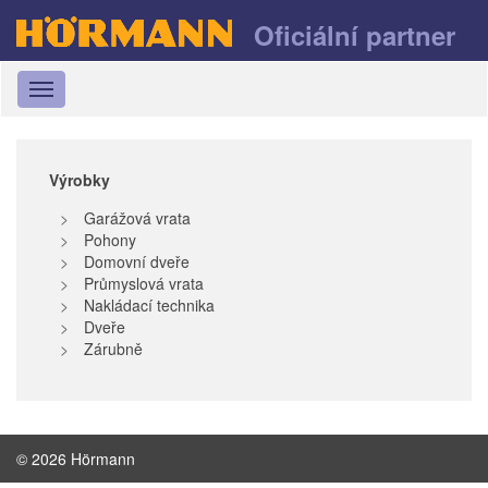
Oficiální partner
Toggle
navigation
Výrobky
Garážová vrata
Pohony
Domovní dveře
Průmyslová vrata
Nakládací technika
Dveře
Zárubně
© 2026 Hörmann